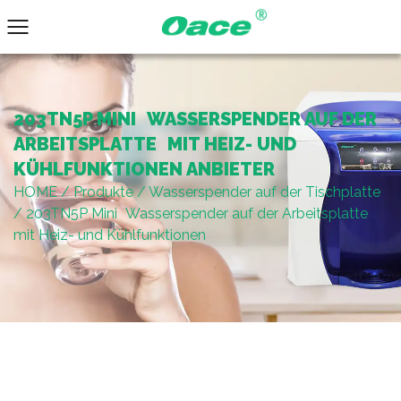
203TN5P MINI WASSERSPENDER AUF DER
ARBEITSPLATTE MIT HEIZ- UND
KÜHLFUNKTIONEN ANBIETER
HOME
/
Produkte
/
Wasserspender auf der Tischplatte
/
203TN5P Mini Wasserspender auf der Arbeitsplatte
mit Heiz- und Kühlfunktionen