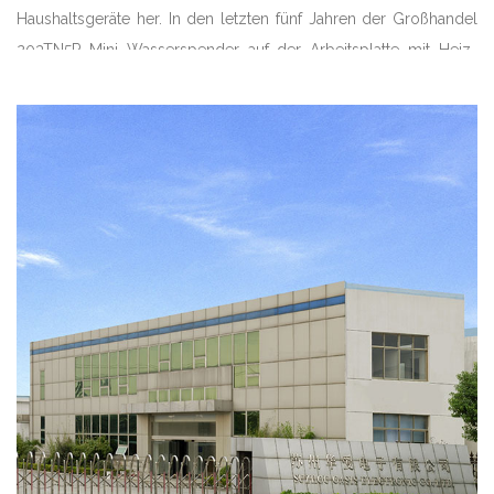
Haushaltsgeräte her. In den letzten fünf Jahren der
Großhandel
203TN5P Mini Wasserspender auf der Arbeitsplatte mit Heiz-
und Kühlfunktionen Anbieter
hat das Unternehmen 35
Erfindungspatente, 38 Gebrauchsmusterpatente und 5 Patente
für das Erscheinungsbild erhalten. Unsere führenden Produkte
unterteilen sich in Wasserspender für den privaten und
gewerblichen Gebrauch, Trinkwasserspender für den
Direktvertrieb und Limonadenspender sowie andere
Haushaltsgeräte. Das
203TN5P Mini Wasserspender auf der
Arbeitsplatte mit Heiz- und Kühlfunktionen Lieferanten
führt seit
fast 20 Jahren die Zertifizierung von
Qualitätssicherungssystemen nach ISO9001 durch.
203TN5P
Mini Wasserspender auf der Arbeitsplatte mit Heiz- und
Kühlfunktionen
haben UL-, CE-, GS-, ETL-, CCC- und andere
Zertifikate erhalten. Wir haben stabile Geschäftsbeziehungen mit
Kunden aus Dutzenden von Ländern in den USA aufgebaut,